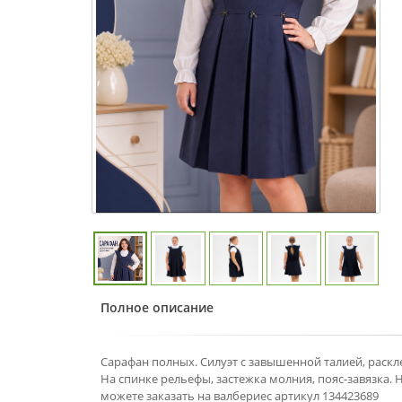
40-42
42-4
Полное описание
Сарафан полных. Силуэт с завышенной талией, раск
На спинке рельефы, застежка молния, пояс-завязка.
можете заказать на валбериес артикул 134423689