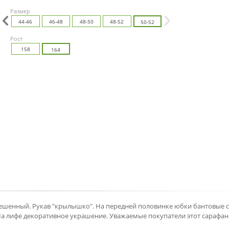
Размер
4
44-46
46-48
48-50
48-52
50-52
Рост
158
164
лешенный. Рукав "крылышко". На передней половинке юбки бантовые с
 На лифе декоративное украшение. Уважаемые покупатели этот сарафан