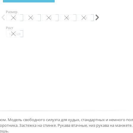
Размер
30
32
34
36
38
40
Рост
122-128
вом. Модель свободного силуэта для худых, стандартных и немного по
ротника. Застежка на спинке. Рукава втачные, низ рукава на манжете.
рошь.